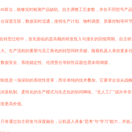
AI算法，能够实时检测产品缺陷、自主调整工艺参数，并在不同型号产
平台深度互联，数据实时流通，使得生产计划、物料调度、质量控制等环
厂在转型过程中，首先面临的是高额的研发投入与漫长的回报周期。自主
巨大。生产流程的重塑与员工角色的转型同样关键。随着机器人承担更多
。数据安全、系统稳定性、伦理责任等软性议题也需未雨绸缪。
能制造是一场深刻的系统性变革，而非单纯的技术叠加。它要求企业从战
决策机制、柔性化的生产模式与生态化的协同网络。“无人工厂”或许并
创造更高价值。
有通过自主研发与深度融合，让机器人具备“思考”与“学习”能力，并嵌