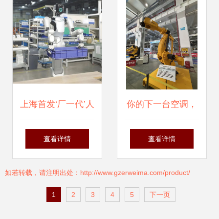
启智能财务新范式
器人新纪元
上海首发‘厂一代’人
你的下一台空调，
形机器人 告别‘过
可能由机器人制造
查看详情
查看详情
时’打工模式，具身
装箱 智能机器人的
如若转载，请注明出处：http://www.gzerweima.com/product/
智能开启工业新纪
研发革新制造业
1
2
3
4
5
下一页