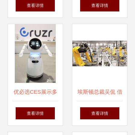
峰会 500余款新技
潮 从实验室到生活
查看详情
查看详情
术与产品亮相，智
应用的蝶变
能研发再攀高峰
优必选CES展示多
埃斯顿总裁吴侃 借
款机器人，双足机
工业机器人领域首
查看详情
查看详情
器人成亮点
家 a h 上市东风从