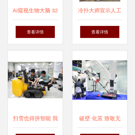
AI窥视生物大脑 32
冷扑大师宣示人工
腿机器人背后的仿
智能大热，机器人
查看详情
查看详情
生学革命
发展尤待进步
扫雪也得拼智能 我
破壁·化茧 致敬无